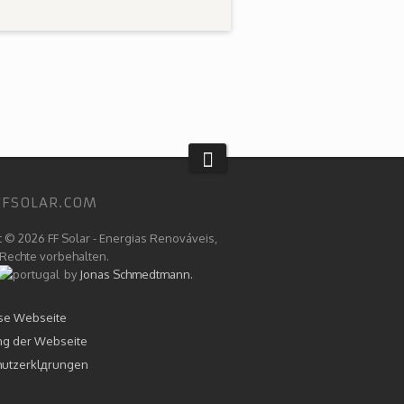
FFSOLAR.COM
t © 2026 FF Solar - Energias Renováveis,
 Rechte vorbehalten.
by
Jonas Schmedtmann.
se Webseite
ng der Webseite
hutzerklдrungen