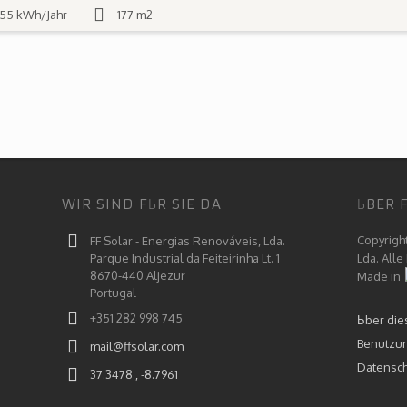
55 kWh/Jahr
177 m2
WIR SIND FЬR SIE DA
ЬBER 
Copyrigh
FF Solar - Energias Renováveis, Lda.
Parque Industrial da Feiteirinha Lt. 1
Lda. Alle
8670-440 Aljezur
Made in
Portugal
+351 282 998 745
Ьber die
Benutzu
mail@ffsolar.com
Datensc
37.3478 , -8.7961