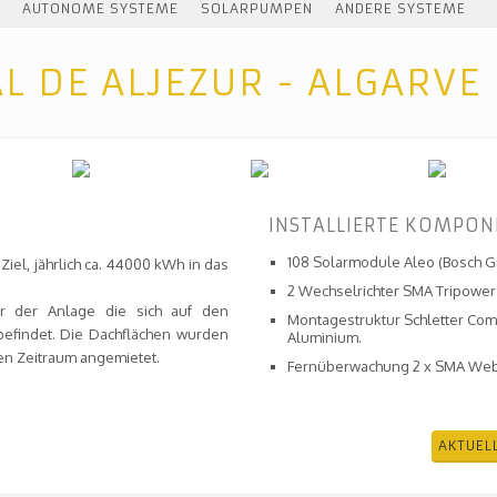
AUTONOME SYSTEME
SOLARPUMPEN
ANDERE SYSTEME
AL DE ALJEZUR - ALGARVE
INSTALLIERTE KOMPO
108 Solarmodule Aleo (Bosch G
iel, jährlich ca. 44000 kWh in das
2 Wechselrichter SMA Tripower
ber der Anlage die sich auf den
Montagestruktur Schletter Comp
befindet. Die Dachflächen wurden
Aluminium.
en Zeitraum angemietet.
Fernüberwachung 2 x SMA Web
AKTUEL