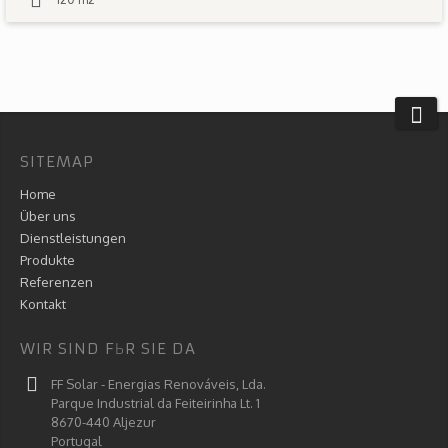
SITEMAP
Home
Über uns
Dienstleistungen
Produkte
Referenzen
Kontakt
WIR SIND FЬR SIE DA
FF Solar - Energias Renováveis, Lda.
Parque Industrial da Feiteirinha Lt. 1
8670-440 Aljezur
Portugal