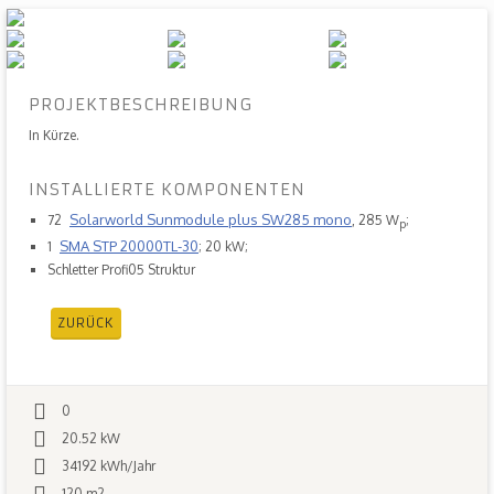
PROJEKTBESCHREIBUNG
In Kürze.
INSTALLIERTE KOMPONENTEN
Solarworld Sunmodule plus SW285 mono
72
, 285 W
;
p
SMA STP 20000TL-30
1
; 20 kW;
Schletter Profi05 Struktur
ZURÜCK
0
20.52 kW
34192 kWh/Jahr
120 m2