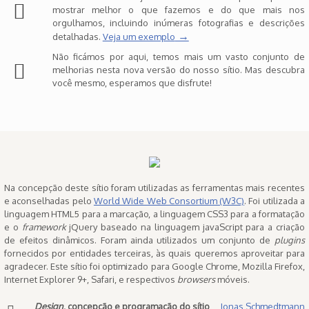
mostrar melhor o que fazemos e do que mais nos
orgulhamos, incluindo inúmeras fotografias e descrições
→
detalhadas.
Veja um exemplo
Não ficámos por aqui, temos mais um vasto conjunto de
melhorias nesta nova versão do nosso sítio. Mas descubra
você mesmo, esperamos que disfrute!
Na concepção deste sítio foram utilizadas as ferramentas mais recentes
e aconselhadas pelo
World Wide Web Consortium (W3C)
. Foi utilizada a
linguagem HTML5 para a marcação, a linguagem CSS3 para a formatação
e o
framework
jQuery baseado na linguagem javaScript para a criação
de efeitos dinâmicos. Foram ainda utilizados um conjunto de
plugins
fornecidos por entidades terceiras, às quais queremos aproveitar para
agradecer. Este sítio foi optimizado para Google Chrome, Mozilla Firefox,
Internet Explorer 9+, Safari, e respectivos
browsers
móveis.
Design
, concepção e programação do sítio
Jonas Schmedtmann