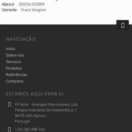
Aljezur
00036/020891
Gerente
Franz Wagner
NAVEGAÇÃO
Início
Sobre nós
Serviços
Produtos
Referências
Contactos
ESTAMOS AQUI PARA SI
FF Solar - Energias Renováveis, Lda.
Parque Industrial da Feiteirinha Lt. 1
8670-440 Aljezur
Portugal
+351 282 998 745